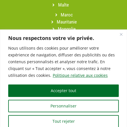
Malte
Maroc
Mauritanie
Mongolie
Namibie
Nous respectons votre vie privée.
Népal
Nous utilisons des cookies pour améliorer votre
Oman
expérience de navigation, diffuser des publicités ou des
Pérou
contenus personnalisés et analyser notre trafic. En
Portugal
cliquant sur « Tout accepter », vous consentez à notre
Sardaigne
utilisation des cookies.
Politique relative aux cookies
Slovénie
Suisse
Accepter tout
Turquie
Vietnam
Personnaliser
Tout rejeter