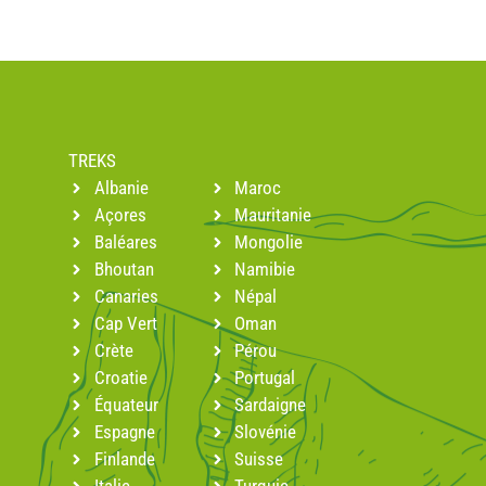
TREKS
Albanie
Maroc
Açores
Mauritanie
Baléares
Mongolie
Bhoutan
Namibie
Canaries
Népal
Cap Vert
Oman
Crète
Pérou
Croatie
Portugal
Équateur
Sardaigne
Espagne
Slovénie
Finlande
Suisse
Italie
Turquie