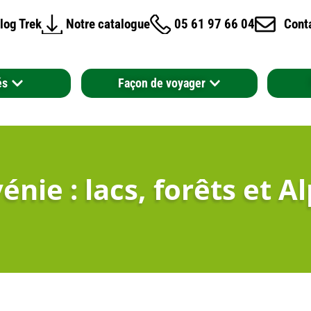
log Trek
Notre catalogue
05 61 97 66 04
Cont
és
Façon de voyager
ie : lacs, forêts et A