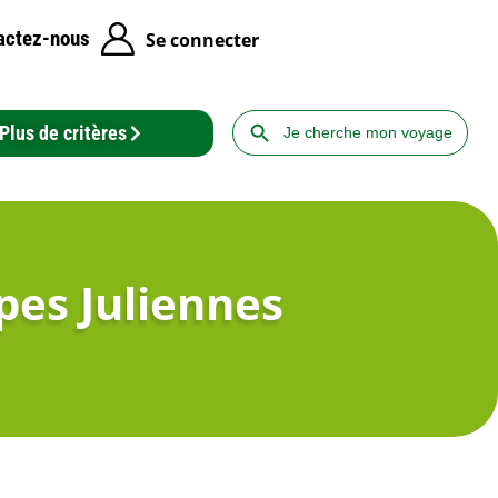
actez-nous
Se connecter
Search Button
Search
Plus de critères
for:
lpes Juliennes