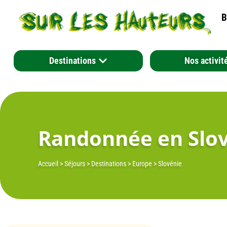
B
Destinations
Nos activit
Randonnée en Slovén
Accueil
>
Séjours
>
Destinations
>
Europe
>
Slovénie