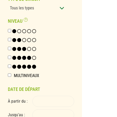
Tous les types
NIVEAU
1
2
3
4
5
MULTINIVEAUX
DATE DE DÉPART
À partir du :
Jusqu'au :