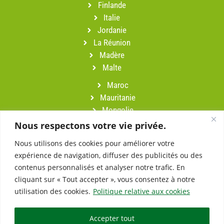
Finlande
Italie
Jordanie
La Réunion
Madère
Malte
Maroc
Mauritanie
Mongolie
Namibie
Nous respectons votre vie privée.
Népal
Nous utilisons des cookies pour améliorer votre
Oman
expérience de navigation, diffuser des publicités ou des
Pérou
contenus personnalisés et analyser notre trafic. En
Portugal
cliquant sur « Tout accepter », vous consentez à notre
Sardaigne
utilisation des cookies.
Politique relative aux cookies
Slovénie
Suisse
Accepter tout
Turquie