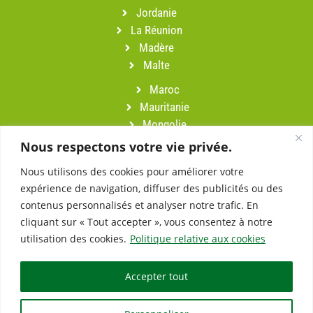
Jordanie
La Réunion
Madère
Malte
Maroc
Mauritanie
Mongolie
Namibie
Nous respectons votre vie privée.
Népal
Nous utilisons des cookies pour améliorer votre
Oman
expérience de navigation, diffuser des publicités ou des
Pérou
contenus personnalisés et analyser notre trafic. En
Portugal
cliquant sur « Tout accepter », vous consentez à notre
Sardaigne
utilisation des cookies.
Politique relative aux cookies
Slovénie
Suisse
Accepter tout
Turquie
Vietnam