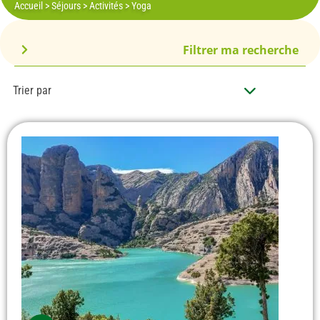
Accueil
>
Séjours
>
Activités
>
Yoga
Filtrer ma recherche
Trier par