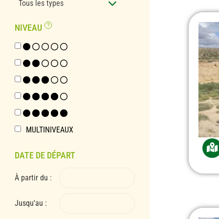
Tous les types
NIVEAU
1
2
3
4
5
MULTINIVEAUX
DATE DE DÉPART
À partir du :
Jusqu'au :