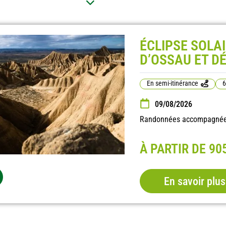
r
ÉCLIPSE SOLA
D’OSSAU ET D
En semi-itinérance
6
09/08/2026
Randonnées accompagnées,
À PARTIR DE 90
En savoir plus