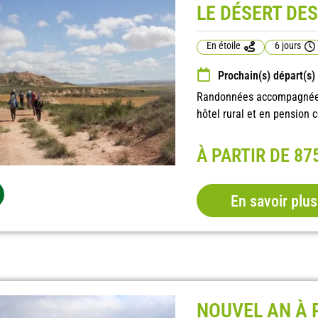
LE DÉSERT DE
En étoile
6 jours
Prochain(s) départ(s)
Randonnées accompagnées,
hôtel rural et en pension 
À PARTIR DE 87
En savoir plus
NOUVEL AN À 