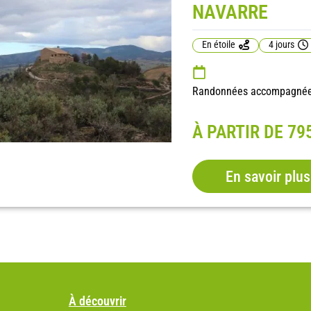
NAVARRE
En étoile
4 jours
Randonnées accompagnées 
À PARTIR DE 79
En savoir plus
À découvrir