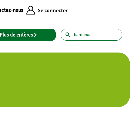
actez-nous
Se connecter
Search Button
Search
Plus de critères
for: