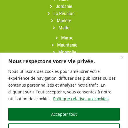
Jordanie
La Réunion
Madère
Malte
Maroc
Mauritanie
Mongolie
Namibie
Nous respectons votre vie privée.
Népal
Nous utilisons des cookies pour améliorer votre
Oman
expérience de navigation, diffuser des publicités ou des
Pérou
contenus personnalisés et analyser notre trafic. En
Portugal
cliquant sur « Tout accepter », vous consentez à notre
Sardaigne
utilisation des cookies.
Politique relative aux cookies
Slovénie
Suisse
Accepter tout
Turquie
Vietnam