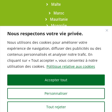
Malte
Maroc
Mauritanie
Mongolie
Namibie
Nous respectons votre vie privée.
Népal
Nous utilisons des cookies pour améliorer votre
Oman
expérience de navigation, diffuser des publicités ou des
Pérou
contenus personnalisés et analyser notre trafic. En
Portugal
cliquant sur « Tout accepter », vous consentez à notre
Sardaigne
utilisation des cookies.
Politique relative aux cookies
Slovénie
Suisse
Accepter tout
Turquie
Vietnam
Personnaliser
Tout rejeter