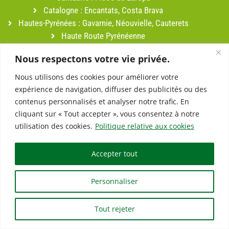
Catalogne : Encantats, Costa Brava
Hautes-Pyrénées : Gavarnie, Néouvielle, Cauterets
Haute Route Pyrénéenne
Luchon
Nous respectons votre vie privée.
Navarre : Bardenas
Pyrénées-Atlantiques : Pays Basque, Aspe-Ossau
Nous utilisons des cookies pour améliorer votre
Pyrénées-Orientales : Collioure, Capcir
expérience de navigation, diffuser des publicités ou des
Sud-Ouest
contenus personnalisés et analyser notre trafic. En
cliquant sur « Tout accepter », vous consentez à notre
TREKS
utilisation des cookies.
Politique relative aux cookies
Albanie
Açores
Accepter tout
Baléares
Bhoutan
Personnaliser
Canaries
Cap Vert
Tout rejeter
Crète
Croatie