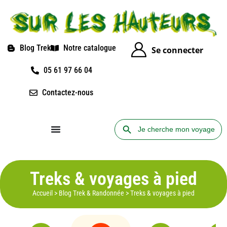
Blog Trek
Notre catalogue
Se connecter
05 61 97 66 04
Contactez-nous
Search Button
Search
for:
Treks & voyages à pied
Accueil
>
Blog Trek & Randonnée
>
Treks & voyages à pied