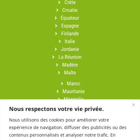
Crète
Croatie
Équateur
Espagne
Finlande
Italie
Jordanie
La Réunion
Madère
Malte
Maroc
Mauritanie
Mongolie
Namibie
Nous respectons votre vie privée.
Népal
Nous utilisons des cookies pour améliorer votre
Oman
expérience de navigation, diffuser des publicités ou des
Pérou
contenus personnalisés et analyser notre trafic. En
Portugal