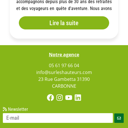
accompagnons depuis plus de 30 ans des retraités
et des voyageurs en quête d'aventure. Nous avons
sélectionné pour vous 5 idées de trek qui allient
Lire la suite
accessibilité, dépaysement et sécurité.
Notre agence
05 61 97 66 04
info@surleshauteurs.com
23 Rue Gambetta 31390
CARBONNE
Newsletter