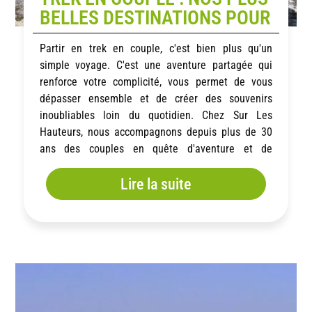
BELLES DESTINATIONS POUR
PARTIR À DEUX
Partir en trek en couple, c'est bien plus qu'un
simple voyage. C'est une aventure partagée qui
renforce votre complicité, vous permet de vous
dépasser ensemble et de créer des souvenirs
inoubliables loin du quotidien. Chez Sur Les
Hauteurs, nous accompagnons depuis plus de 30
ans des couples en quête d'aventure et de
dépaysement. Que vous soyez un couple de
Lire la suite
randonneurs actif en quête de lâcher prise, ou un
couple de retraité, un trek en couple offre une
opportunité unique de vivre une expérience
transformatrice à deux.