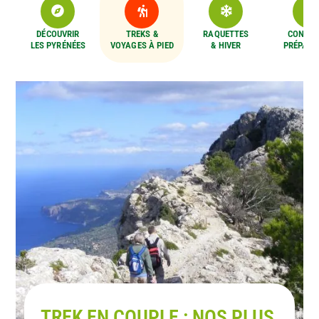
DÉCOUVRIR
TREKS &
RAQUETTES
CONSEI
LES PYRÉNÉES
VOYAGES À PIED
& HIVER
PRÉPARA
TREK EN COUPLE : NOS PLUS