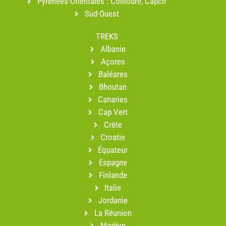
Pyrénées-Orientales : Collioure, Capcir
Sud-Ouest
TREKS
Albanie
Açores
Baléares
Bhoutan
Canaries
Cap Vert
Crète
Croatie
Équateur
Espagne
Finlande
Italie
Jordanie
La Réunion
Madère