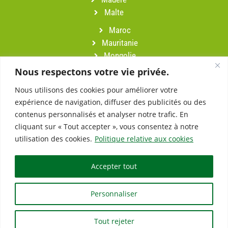
Malte
Maroc
Mauritanie
Mongolie
Namibie
Nous respectons votre vie privée.
Népal
Nous utilisons des cookies pour améliorer votre
Oman
expérience de navigation, diffuser des publicités ou des
Pérou
contenus personnalisés et analyser notre trafic. En
Portugal
cliquant sur « Tout accepter », vous consentez à notre
Sardaigne
utilisation des cookies.
Politique relative aux cookies
Slovénie
Suisse
Accepter tout
Turquie
Vietnam
Personnaliser
Tout rejeter