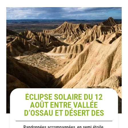
ÉCLIPSE SOLAIRE DU 12
AOÛT ENTRE VALLÉE
D’OSSAU ET DÉSERT DES
BARDENAS
Randonnées accompagnées, en semi étoile.