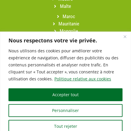
Malte
Maroc
Mauritanie
Mongolie
Namibie
Nous respectons votre vie privée.
Népal
Nous utilisons des cookies pour améliorer votre
Oman
expérience de navigation, diffuser des publicités ou des
Pérou
contenus personnalisés et analyser notre trafic. En
Portugal
cliquant sur « Tout accepter », vous consentez à notre
Sardaigne
utilisation des cookies.
Politique relative aux cookies
Slovénie
Suisse
Accepter tout
Turquie
Vietnam
Personnaliser
Tout rejeter