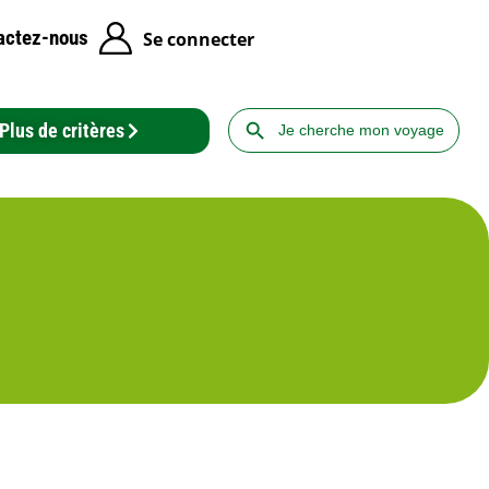
actez-nous
Se connecter
Search Button
Search
Plus de critères
for: