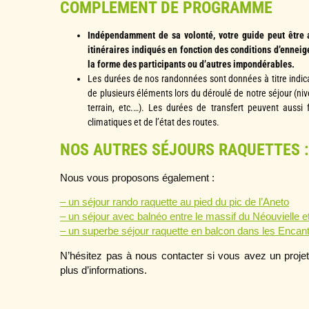
COMPLEMENT DE PROGRAMME
Indépendamment de sa volonté, votre guide peut être
itinéraires indiqués en fonction des conditions d’enneig
la forme des participants ou d’autres impondérables.
Les durées de nos randonnées sont données à titre indicat
de plusieurs éléments lors du déroulé de notre séjour (niv
terrain, etc.…). Les durées de transfert peuvent aussi 
climatiques et de l’état des routes.
NOS AUTRES SÉJOURS RAQUETTES 
Nous vous proposons également : 
– un séjour rando raquette au pied du pic de l’Aneto
– un séjour avec balnéo entre le massif du Néouvielle e
– un superbe séjour raquette en balcon dans les Encant
N’hésitez pas à nous contacter si vous avez un projet p
plus d’informations. 