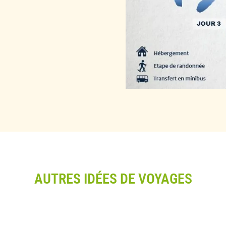
Février 2024
Danielle L. :
« J’ai
et par le site in
téléphone que par m
neige se sont vite
chercher à St Gaud
offert un super sé
permis de réaliser
avec professionnal
dans les Encantats
nous parfois en diff
beaucoup d’humour 
AUTRES IDÉES DE VOYAGES
détente, de sport et 