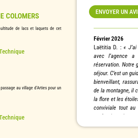
ENVOYER UN AV
 DE COLOMERS
multitude de lacs et laquets de cet
Février 2026
Laëtitia D. :
« J’ai
 Technique
avec l’agence a
réservation. Notre g
séjour. C’est un gui
bienveillant, rassu
passage au village d’Arties pour un
de la montagne, il c
la flore et les étoi
conviviale tout au
professionnel. »
 Technique
Carine B. :
« Supe
top! De l’attention 