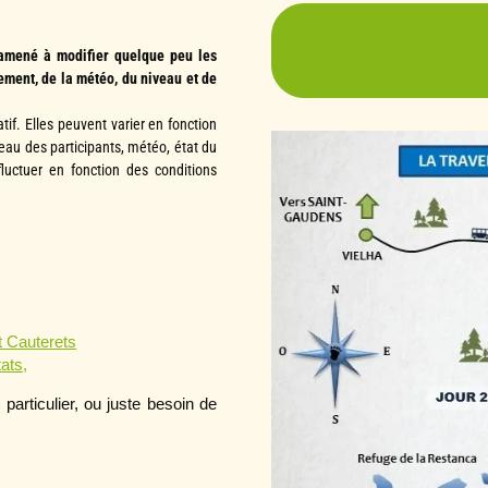
du partage de conn
 amené à modifier quelque peu les
recommander! Val
ement, de la météo, du niveau et de
nuances. »
if. Elles peuvent varier en fonction
Alexia S. :
« S
eau des participants, météo, état du
accompagnateur d’u
fluctuer en fonction des conditions
Martin B. :
« Exce
:
boucle de marches 
félicitations à Valér
Janvier 2025
t Cauterets
Margot F. :
« Superb
ats,
paysages tout simpl
articulier, ou juste besoin de 
a su créer une t
connaissait très bi
»