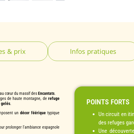
es & prix
Infos pratiques
 au cœur du massif des
Encantats
.
sages de haute montagne, de
refuge
POINTS FORTS
 gelés
.
omposent un
décor féérique
typique
Un circuit en it
des refuges gar
our prolonger l’ambiance espagnole
Une découverte