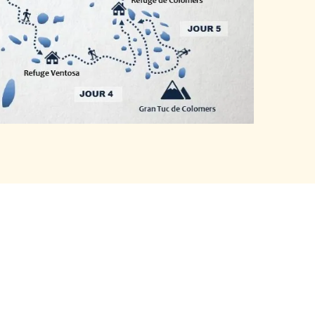
 découvert Sur Les Hauteurs par une amie
ternet. Le contact a été facile tant au
ail. Nos appréhensions de conduire sur la
 dissipées car des minibus venaient nous
ens. Alain et son compère Éric, nous ont
jour de raquettes. Un temps magnifique a
 toutes les boucles prévues. Nos 2 guides
isme, nous ont fait apprécier les randos
. Toujours à l’écoute de chacun d’entre
iculté, ils ont su avec une bonne humeur et
faire de notre séjour un vrai moment de
de convivialité. »