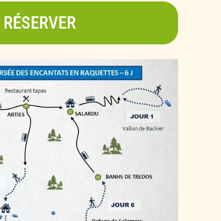
aissance de la montagne. Rien à redire, à
RÉSERVER
érian est excellent, dans toutes les
éjour parfaitement organisé avec un
ne grande qualité. »
llent. Étapes parfaitement organisées, la
quotidiennes est bien pensée. Spéciales
ian pour avoir rendu le tout idéal. »
e trek ! L’organisation était parfaite et les
ement magnifiques. Notre guide, Valérian,
rès bonne ambiance dans le groupe, il
en la région. Je recommande sans hésiter.