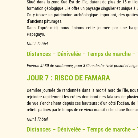
Situé dans la zone Sud Est de l’île, datant de plus de 15 milli
formation géologique Elle offre un paysage singulier et unique à 
On y trouve un patrimoine archéologique important, des grotte
d’anciens pâturages.
Dans l’après-midi, nous finirons cette journée par une bai
Papagayo.
Nuit à l’hôtel
Distances – Dénivelée – Temps de marche –
Environ 4h30 de randonnée, pour 370 m de dénivelé positif et négat
JOUR 7 : RISCO DE FAMARA
Dernière journée de randonnée dans la moitié nord de l’île, nou
rejoindre rapidement les crêtes dominant des falaises de plusie
de vue s’enchaînent depuis ces hauteurs : d’un côté l’océan, de 
reliefs patinés par le temps de ce vieux massif riche d’une flore u
Nuit à l’hôtel
Distances – Dénivelée – Temps de marche –