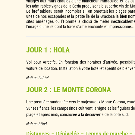
villages aux murs chaulés d’une blancheur immaculée et les cul
les admirables vignes de la Geria produisent le superbe vin de Ma
Le bref tableau serait incomplet si l’on omettait les plages pa
unes de nos escapades et la petite île de la Graciosa la bien no
sites aménagés où l’Homme a choisi de mêler inextricablemen
l’image d’une île dont la force d’âme enchante et impressionne…
JOUR 1 : HOLA
Vol pour Arrecife. En fonction des horaires d’arrivée, possibilit
voiture de location. Installation à votre hôtel et apéritif de bienve
Nuit en l’hôtel
JOUR 2 : LE MONTE CORONA
Une première randonnée vers le majestueux Monte Corona, cratè
Sur ses flancs, les campesinos cultivent la vigne et les figuiers d
plage et après midi, consacrée à la découverte de la côte sud.
Nuit en hôtel
Distances – Dénivelée – Temps de marche –