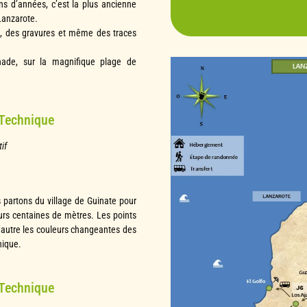
ons d’années, c’est la plus ancienne
volcans) et progres
Lanzarote.
compétent à l’écou
s, des gravures et même des traces
séjour tant par s
gnade, sur la magnifique plage de
humour. Les pique-ni
Les buffets du soir 
Nous sommes déjà 
 Technique
le rapport qualit
satisfaits du séjo
if
pour d’autres de
semaine. »
s partons du village de Guinate pour
urs centaines de mètres. Les points
l’autre les couleurs changeantes des
nique.
 Technique