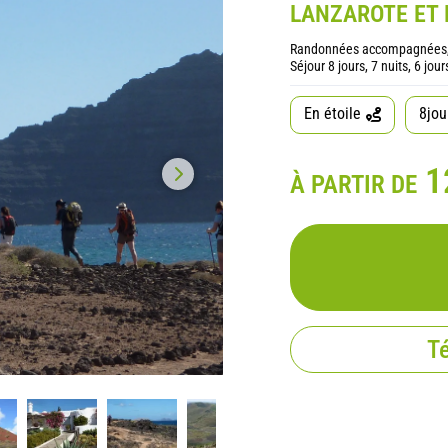
LANZAROTE ET 
Randonnées accompagnées, en é
Séjour 8 jours, 7 nuits, 6 jo
En étoile
8jou
1
À PARTIR DE
Té