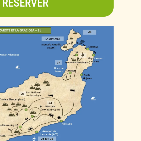
RÉSERVER
sives dans la difficulté. Éric est un guide
te et convivial. Il apporte beaucoup au
a connaissance du terrain que par son
ques étaient corrects et l’hôtel très bien.
et les petits déjeuners étaient excellents.
partis avec vous au Maroc aux Açores et
é prix est très bon. Nous sommes très
ur et repartirons certainement avec vous
stinations. Merci pour cette agréable