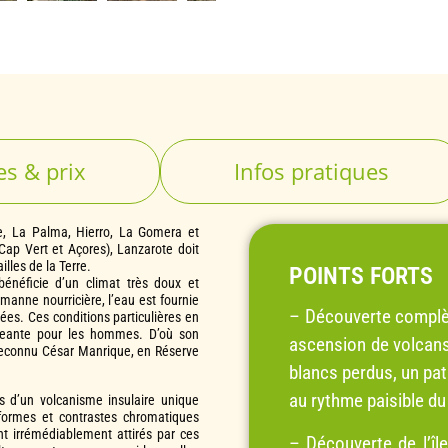
es & prix
Infos pratiques
fe, La Palma, Hierro, La Gomera et
ap Vert et Açores), Lanzarote doit
les de la Terre.
POINTS FORTS
énéficie d’un climat très doux et
manne nourricière, l’eau est fournie
– Découverte complèt
zées. Ces conditions particulières en
xigeante pour les hommes. D’où son
ascension de volcans
 reconnu César Manrique, en Réserve
blancs perdus, un pat
au rythme paisible d
s d’un volcanisme insulaire unique
ormes et contrastes chromatiques
t irrémédiablement attirés par ces
– Découverte de l’îl