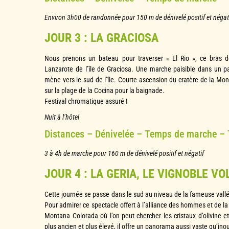
Environ 3h00 de randonnée pour 150 m de dénivelé positif et négat
JOUR 3 : LA GRACIOSA
Nous prenons un bateau pour traverser « El Rio », ce bras 
Lanzarote de l’île de Graciosa. Une marche paisible dans un p
mène vers le sud de l’île. Courte ascension du cratère de la Mo
sur la plage de la Cocina pour la baignade.
Festival chromatique assuré !
Nuit à l’hôtel
Distances – Dénivelée – Temps de marche –
3 à 4h de marche pour 160 m de dénivelé positif et négatif
JOUR 4 : LA GERIA, LE VIGNOBLE V
Cette journée se passe dans le sud au niveau de la fameuse vallée 
Pour admirer ce spectacle offert à l’alliance des hommes et de la
Montana Colorada où l’on peut chercher les cristaux d’olivine et
plus ancien et plus élevé, il offre un panorama aussi vaste qu’ino