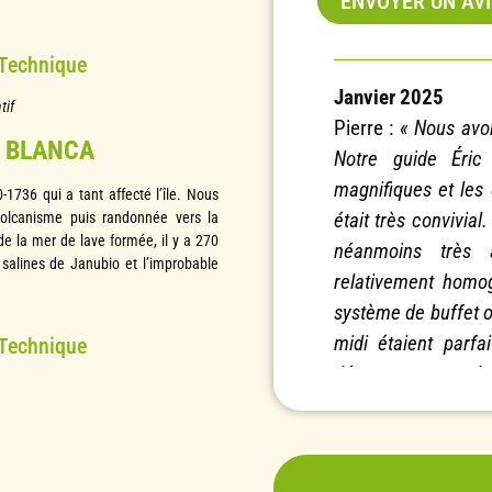
ENVOYER UN AV
 Technique
Janvier 2025
tif
Pierre :
« Nous avon
A BLANCA
Notre guide Éric
magnifiques et les 
1736 qui a tant affecté l’île. Nous
était très convivial
 volcanisme puis randonnée vers la
e la mer de lave formée, il y a 270
néanmoins très a
 salines de Janubio et l’improbable
relativement homog
système de buffet o
midi étaient parfa
 Technique
dépaysement total su
Octobre 2024
Cathie :
« Les inf
claires. De belles