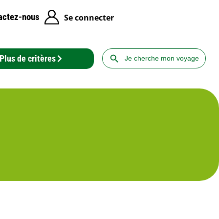
actez-nous
Se connecter
Search Button
Search
Plus de critères
for: