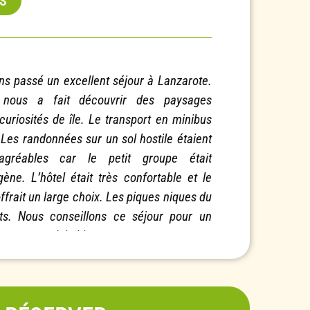
IS
s passé un excellent séjour à Lanzarote.
 nous a fait découvrir des paysages
curiosités de île. Le transport en minibus
. Les randonnées sur un sol hostile étaient
gréables car le petit groupe était
ène. L’hôtel était très confortable et le
ffrait un large choix. Les piques niques du
its. Nous conseillons ce séjour pour un
rtout en plein hiver. »
os avant le départ étaient suffisamment
 randos avec des paysages variés (mer et