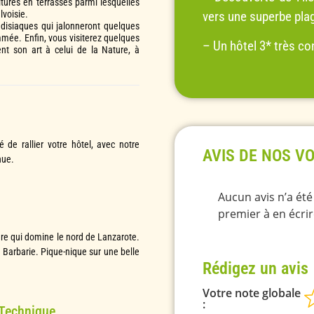
tures en terrasses parmi lesquelles
lvoisie.
vers une superbe pla
radisiaques qui jalonneront quelques
mmée. Enfin, vous visiterez quelques
– Un hôtel 3* très con
t son art à celui de la Nature, à
é de rallier votre hôtel, avec notre
AVIS DE NOS V
nue.
Aucun avis n’a ét
premier à en écrir
re qui domine le nord de Lanzarote.
e Barbarie. Pique-nique sur une belle
Rédigez un avis
Votre note globale
 Technique