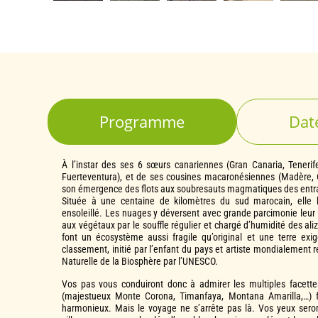
Programme
Dat
À l’instar des ses 6 sœurs canariennes (Gran Canaria, Teneri
Fuerteventura), et de ses cousines macaronésiennes (Madère, C
son émergence des flots aux soubresauts magmatiques des entrail
Située à une centaine de kilomètres du sud marocain, elle b
ensoleillé. Les nuages y déversent avec grande parcimonie leur 
aux végétaux par le souffle régulier et chargé d’humidité des ali
font un écosystème aussi fragile qu’original et une terre e
classement, initié par l’enfant du pays et artiste mondialement
Naturelle de la Biosphère par l’UNESCO.
Vos pas vous conduiront donc à admirer les multiples facette
(majestueux Monte Corona, Timanfaya, Montana Amarilla,…) f
harmonieux. Mais le voyage ne s’arrête pas là. Vos yeux seron