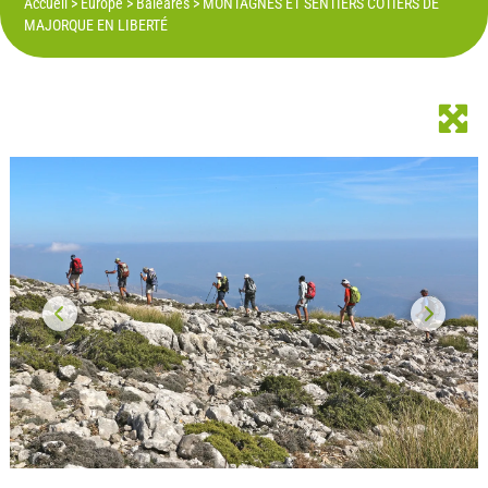
Accueil
>
Europe
>
Baléares
>
MONTAGNES ET SENTIERS CÔTIERS DE
MAJORQUE EN LIBERTÉ