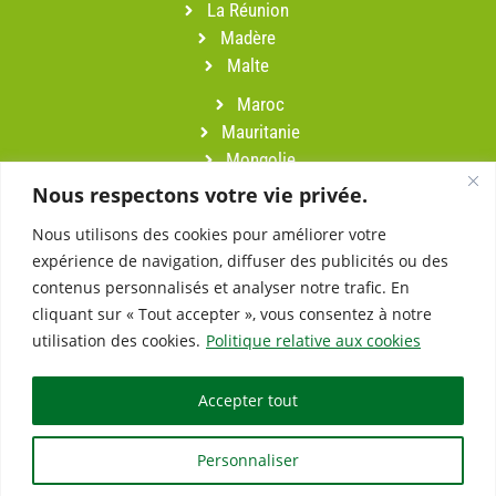
La Réunion
Madère
Malte
Maroc
Mauritanie
Mongolie
Namibie
Nous respectons votre vie privée.
Népal
Nous utilisons des cookies pour améliorer votre
Oman
expérience de navigation, diffuser des publicités ou des
Pérou
contenus personnalisés et analyser notre trafic. En
Portugal
cliquant sur « Tout accepter », vous consentez à notre
Sardaigne
utilisation des cookies.
Politique relative aux cookies
Slovénie
Suisse
Accepter tout
Turquie
Vietnam
Personnaliser