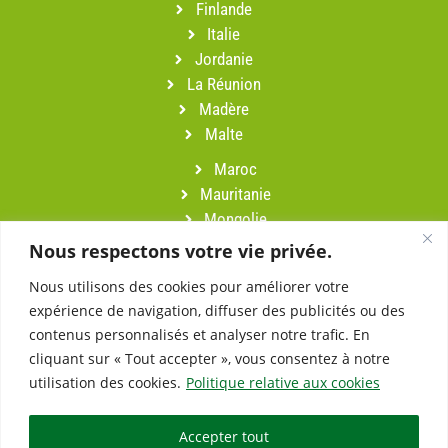
Finlande
Italie
Jordanie
La Réunion
Madère
Malte
Maroc
Mauritanie
Mongolie
Namibie
Nous respectons votre vie privée.
Népal
Nous utilisons des cookies pour améliorer votre
Oman
expérience de navigation, diffuser des publicités ou des
Pérou
contenus personnalisés et analyser notre trafic. En
Portugal
cliquant sur « Tout accepter », vous consentez à notre
Sardaigne
utilisation des cookies.
Politique relative aux cookies
Slovénie
Suisse
Accepter tout
Turquie