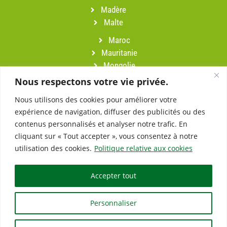
Madère
Malte
Maroc
Mauritanie
Mongolie
Namibie
Nous respectons votre vie privée.
Népal
Nous utilisons des cookies pour améliorer votre
Oman
expérience de navigation, diffuser des publicités ou des
Pérou
contenus personnalisés et analyser notre trafic. En
Portugal
cliquant sur « Tout accepter », vous consentez à notre
Sardaigne
utilisation des cookies.
Politique relative aux cookies
Slovénie
Suisse
Accepter tout
Turquie
Vietnam
Personnaliser